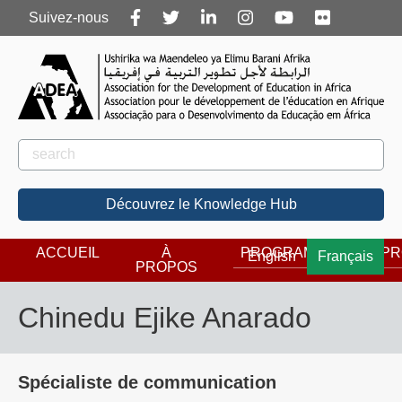
Follow
Suivez-nous
us
Rechercher
Rechercher
Découvrez le Knowledge Hub
ACCUEIL
À
PROGRAMMES
PR
English
Français
PROPOS
Chinedu Ejike Anarado
Spécialiste de communication