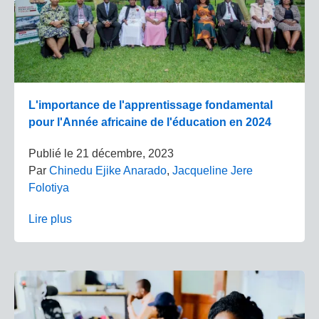
L'importance de l'apprentissage fondamental
pour l'Année africaine de l'éducation en 2024
Publié le
21 décembre, 2023
Par
Chinedu Ejike Anarado
,
Jacqueline Jere
Folotiya
Lire plus