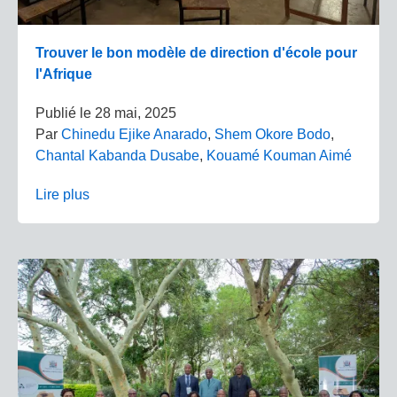
Trouver le bon modèle de direction d'école pour
l'Afrique
Publié le
28 mai, 2025
Par
Chinedu Ejike Anarado
,
Shem Okore Bodo
,
Chantal Kabanda Dusabe
,
Kouamé Kouman Aimé
Lire plus