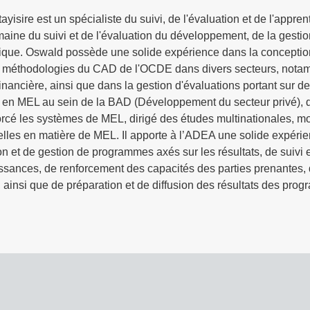
yisire est un spécialiste du suivi, de l'évaluation et de l'app
aine du suivi et de l'évaluation du développement, de la gestion
frique. Oswald possède une solide expérience dans la conceptio
es méthodologies du CAD de l'OCDE dans divers secteurs, notamm
 financière, ainsi que dans la gestion d'évaluations portant sur d
s en MEL au sein de la BAD (Développement du secteur privé), 
forcé les systèmes de MEL, dirigé des études multinationales, m
nelles en matière de MEL. Il apporte à l’ADEA une solide expérie
on et de gestion de programmes axés sur les résultats, de suivi e
sances, de renforcement des capacités des parties prenantes, d
 ainsi que de préparation et de diffusion des résultats des pro