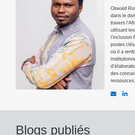
Oswald Ruta
dans le dom
travers l'A
utilisant l
l'inclusion
postes clé
où il a ren
institution
d’élaborati
des connais
ressources,
Blogs publiés