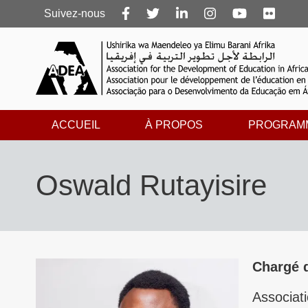
Follow
Suivez-nous
us
ACCUEIL
À PROPOS
PROGRAM
Oswald Rutayisire
Chargé d
Associat