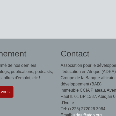
nement
Contact
ormé de nos derniers
Association pour le développ
 blogs, publications, podcasts,
l’éducation en Afrique (ADEA)
 offres d'emploi, etc !
Groupe de la Banque africain
développement (BAD)
Immeuble CCIA Plateau, Aven
-vous
Paul II, 01 BP 1387, Abidjan 0
d’Ivoire
Tel: (+225) 272026.3964
Email:
adea@afdb.org