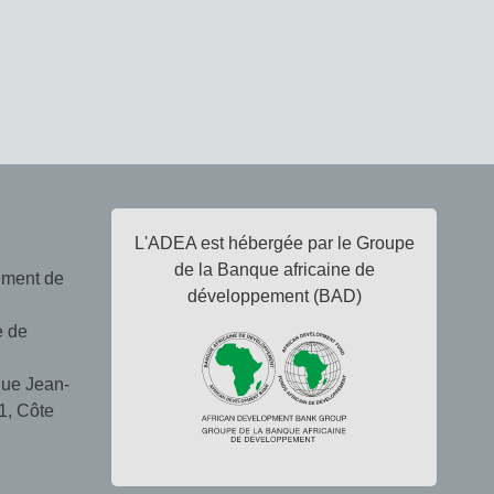
L'ADEA est hébergée par le Groupe
de la Banque africaine de
ement de
développement (BAD)
e de
ue Jean-
1, Côte