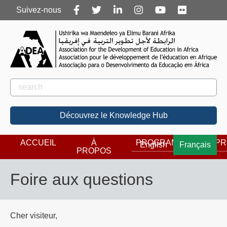
Follow
Suivez-nous
us
Rechercher
Rechercher
Découvrez le Knowledge Hub
ACCUEIL
À
PROGRAMMES
PR
English
Français
PROPOS
Foire aux questions
Cher visiteur,