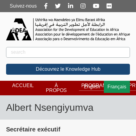
Follow
Suivez-nous
us
Rechercher
Rechercher
Découvrez le Knowledge Hub
ACCUEIL
À
PROGRAMMES
PR
English
Français
PROPOS
Albert Nsengiyumva
Secrétaire exécutif