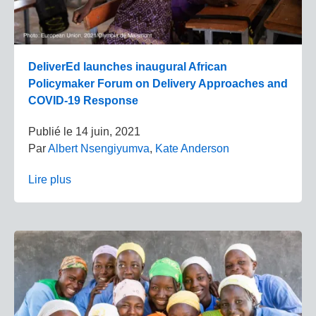
DeliverEd launches inaugural African
Policymaker Forum on Delivery Approaches and
COVID-19 Response
Publié le
14 juin, 2021
Par
Albert Nsengiyumva
,
Kate Anderson
Lire plus