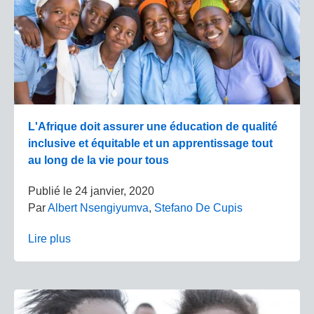
L'Afrique doit assurer une éducation de qualité
inclusive et équitable et un apprentissage tout
au long de la vie pour tous
Publié le
24 janvier, 2020
Par
Albert Nsengiyumva
,
Stefano De Cupis
Lire plus