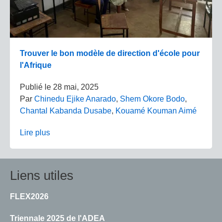
Trouver le bon modèle de direction d'école pour
l'Afrique
Publié le
28 mai, 2025
Par
Chinedu Ejike Anarado
,
Shem Okore Bodo
,
Chantal Kabanda Dusabe
,
Kouamé Kouman Aimé
Lire plus
Liens utiles
FLEX2026
Triennale 2025 de l'ADEA