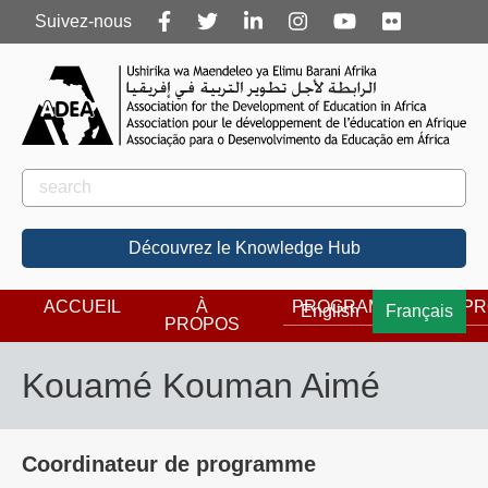
Follow
Suivez-nous
us
Rechercher
Rechercher
Découvrez le Knowledge Hub
ACCUEIL
À
PROGRAMMES
PR
English
Français
PROPOS
Kouamé Kouman Aimé
Coordinateur de programme