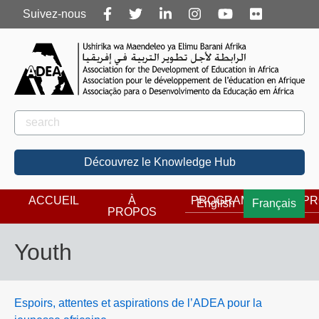
Follow
Suivez-nous
us
Rechercher
Rechercher
Découvrez le Knowledge Hub
ACCUEIL
À
PROGRAMMES
PR
English
Français
PROPOS
Youth
Espoirs, attentes et aspirations de l’ADEA pour la