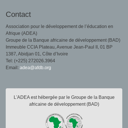
Contact
Association pour le développement de l’éducation en
Afrique (ADEA)
Groupe de la Banque africaine de développement (BAD)
Immeuble CCIA Plateau, Avenue Jean-Paul II, 01 BP
1387, Abidjan 01, Côte d’Ivoire
Tel: (+225) 272026.3964
Email:
adea@afdb.org
L'ADEA est hébergée par le Groupe de la Banque
africaine de développement (BAD)