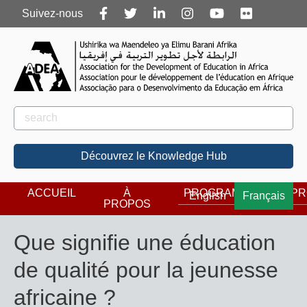
Follow
Suivez-nous
us
Rechercher
Rechercher
Découvrez le Knowledge Hub
ACCUEIL
À
PROGRAMMES
PR
English
Français
PROPOS
Que signifie une éducation
de qualité pour la jeunesse
africaine ?