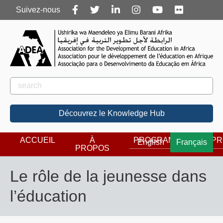
Follow
Suivez-nous
us
Rechercher
Rechercher
Découvrez le Knowledge Hub
ACCUEIL
À
PROGRAMMES
PR
English
Français
PROPOS
Le rôle de la jeunesse dans
l’éducation