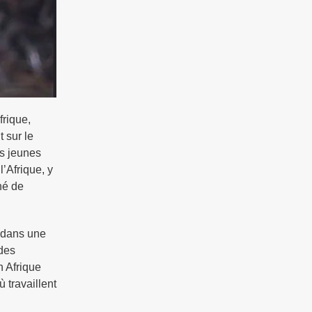
rique,
t sur le
es jeunes
l’Afrique, y
hé de
é dans une
 des
n Afrique
 travaillent