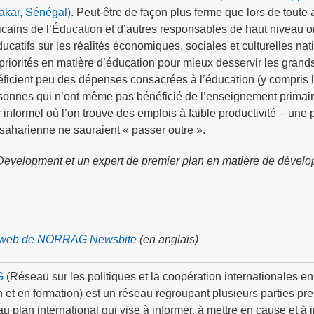
akar, Sénégal)
. Peut-être de façon plus ferme que lors de toute 
ricains de l’Éducation et d’autres responsables de haut niveau o
atifs sur les réalités économiques, sociales et culturelles nat
s priorités en matière d’éducation pour mieux desservir les gran
ficient peu des dépenses consacrées à l’éducation (y compris l
onnes qui n’ont même pas bénéficié de l’enseignement primaire
r informel où l’on trouve des emplois à faible productivité – une
aharienne ne sauraient « passer outre ».
 Development et un expert de premier plan en matière de dével
e web de NORRAG Newsbite
(en anglais)
G
(Réseau sur les politiques et la coopération internationales en
 et en formation) est un réseau regroupant plusieurs parties pr
u plan international qui vise à informer, à mettre en cause et à 