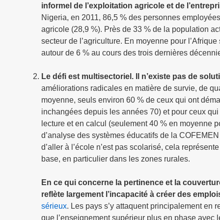
informel de l’exploitation agricole et de l’entre
Nigeria, en 2011, 86,5 % des personnes employées l’
agricole (28,9 %). Près de 33 % de la population act
secteur de l’agriculture. En moyenne pour l’Afrique
autour de 6 % au cours des trois dernières décenni
Le défi est multisectoriel. Il n’existe pas de so
améliorations radicales en matière de survie, de qua
moyenne, seuls environ 60 % de ceux qui ont démar
inchangées depuis les années 70) et pour ceux qui 
lecture et en calcul (seulement 40 % en moyenne 
d’analyse des systèmes éducatifs de la COFEMEN (PA
d’aller à l’école n’est pas scolarisé, cela représ
base, en particulier dans les zones rurales.
En ce qui concerne la pertinence et la couvertu
reflète largement l’incapacité à créer des emploi
sérieux
. Les pays s’y attaquent principalement en r
que l’enseignement supérieur plus en phase avec l