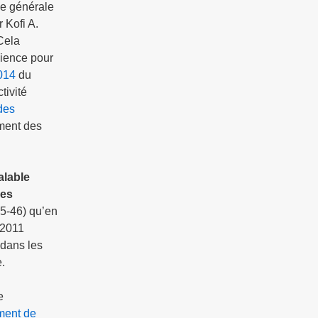
ce générale
r Kofi A.
Cela
science pour
2014
du
tivité
 des
ement des
alable
des
45-46) qu’en
t 2011
 dans les
.
e
ement de