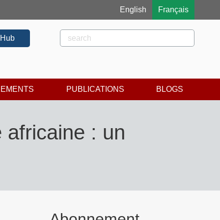
English
Français
Rechercher
Rechercher
 Hub
NEMENTS
PUBLICATIONS
BLOGS
africaine : un
Abonnement