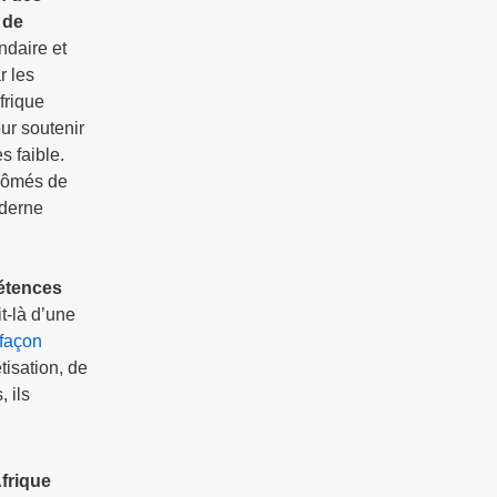
 de
ndaire et
r les
Afrique
ur soutenir
s faible.
plômés de
oderne
pétences
it-là d’une
 façon
tisation, de
 ils
frique