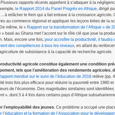
.
Plusieurs rapports récents appellent à s’attaquer à la négligen
exemple,
le Rapport 2014 du Panel Progrès en Afrique
, dirigé pa
 relâcher le frein qui a fait entrave à la croissance agricole. 
rrières au commerce régional et appliquer les leçons tirées de la 
. De même, le «
Rapport sur la transformation de l’Afrique » de 
 » basé au Ghana met l’accent sur le rôle clé que joue la produc
n. Mais, encore une fois,
pour accroître la productivité, il faudra
ement des compétences à tous les niveaux
, en allant du renforc
griculture de subsistance à la capacité de recherche agricole.
 productivité agricole constitue également une condition pré
oppement, tels que l’amélioration des rendements agricoles, 
apport mondial sur le suivi de l’éducation de 2016
relève (pp. 
été trois fois plus efficace pour réduire la pauvreté entre 1980 e
eurs de l’économie. Des magnitudes similaires sont identifiées
 », dont 3 à 4 fois dans certains pays d’Afrique subsaharienne
er l’employabilité des jeunes.
Ce problème a occupé une plac
r l’éducation et la formation de l’Association pour le développ