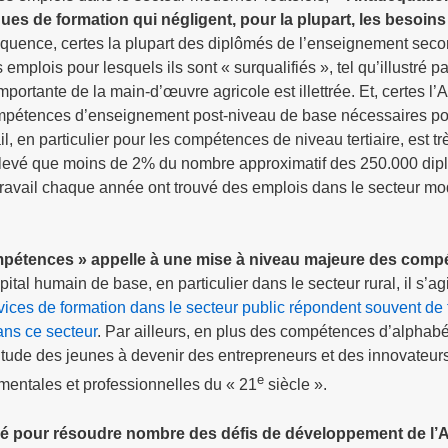
es de formation qui négligent, pour la plupart, les besoins
uence, certes la plupart des diplômés de l’enseignement seco
plois pour lesquels ils sont « surqualifiés », tel qu’illustré pa
importante de la main-d’œuvre agricole est illettrée. Et, certes l’
mpétences d’enseignement post-niveau de base nécessaires po
 en particulier pour les compétences de niveau tertiaire, est trè
elevé que moins de 2% du nombre approximatif des 250.000 di
travail chaque année ont trouvé des emplois dans le secteur m
ompétences » appelle à une mise à niveau majeure des com
pital humain de base, en particulier dans le secteur rural, il s’ag
rvices de formation dans le secteur public répondent souvent de
ans ce secteur
. Par ailleurs, en plus des compétences d’alphabé
itude des jeunes à devenir des entrepreneurs et des innovateurs,
e
entales et professionnelles du « 21
siècle ».
clé pour résoudre nombre des défis de développement de l’A