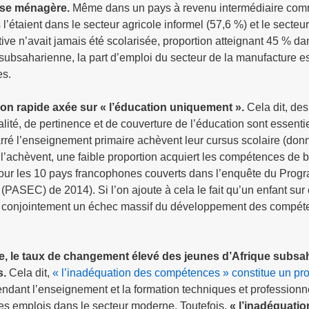
prise ménagère.
Même dans un pays à revenu intermédiaire com
étaient dans le secteur agricole informel (57,6 %) et le secteu
ive n’avait jamais été scolarisée, proportion atteignant 45 % da
 subsaharienne, la part d’emploi du secteur de la manufacture es
es.
lution rapide axée sur « l’éducation uniquement ».
Cela dit, des
lité, de pertinence et de couverture de l’éducation sont essenti
ré l’enseignement primaire achèvent leur cursus scolaire (don
l’achèvent, une faible proportion acquiert les compétences de 
pour les 10 pays francophones couverts dans l’enquête du Pro
SEC) de 2014). Si l’on ajoute à cela le fait qu’un enfant sur
ente conjointement un échec massif du développement des compé
re, le taux de changement élevé des jeunes d’Afrique subs
s.
Cela dit,
« l’inadéquation des compétences » constitue un p
endant l’enseignement et la formation techniques et professionne
es emplois dans le secteur moderne. Toutefois,
« l’inadéquatio