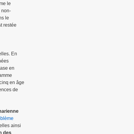
me le
r non-
ns le
t restée
elles. En
nées
base en
gramme
 cinq en âge
tences de
aharienne
roblème
lles ainsi
n des