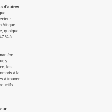
s d’autres
ique
secteur
n Afrique
re, quoique
 47 % à
 manière
ur, y
ce, les
compris à la
es à trouver
oductifs
teur