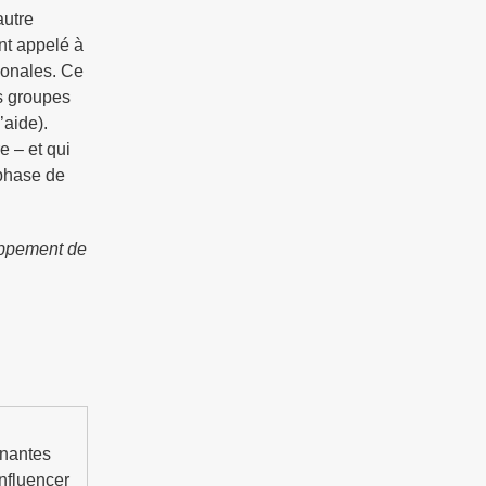
autre
nt appelé à
ionales. Ce
ds groupes
’aide).
 – et qui
 phase de
oppement de
enantes
influencer