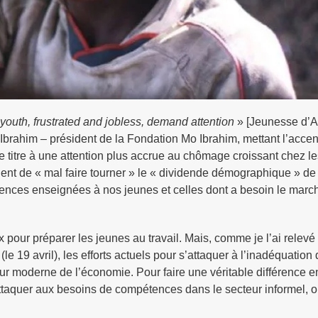
 youth, frustrated and jobless, demand attention
» [Jeunesse d’Af
Mo Ibrahim – président de la Fondation Mo Ibrahim, mettant l’accen
e titre à une attention plus accrue au chômage croissant chez l
quent de « mal faire tourner » le « dividende démographique » de 
étences enseignées à nos jeunes et celles dont a besoin le marc
 pour préparer les jeunes au travail. Mais, comme je l’ai relev
(le 19 avril), les efforts actuels pour s’attaquer à l’inadéquation
r moderne de l’économie. Pour faire une véritable différence e
taquer aux besoins de compétences dans le secteur informel, où