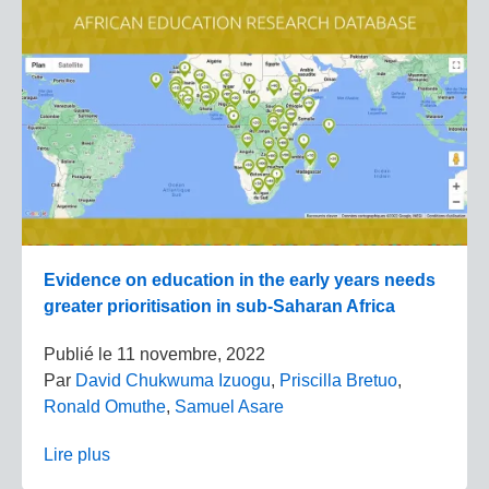
Evidence on education in the early years needs
greater prioritisation in sub-Saharan Africa
Publié le
11 novembre, 2022
Par
David Chukwuma Izuogu
,
Priscilla Bretuo
,
Ronald Omuthe
,
Samuel Asare
Lire plus