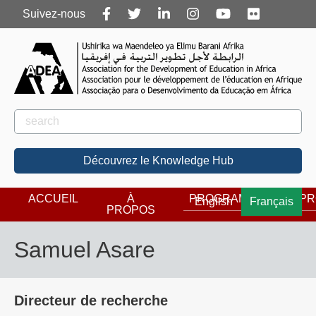
Follow
Suivez-nous
us
Rechercher
Rechercher
Découvrez le Knowledge Hub
ACCUEIL
À
PROGRAMMES
PR
English
Français
PROPOS
Samuel Asare
Directeur de recherche