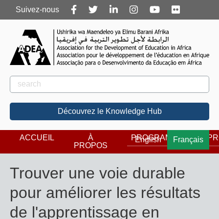
Follow
Suivez-nous
us
Rechercher
Rechercher
Découvrez le Knowledge Hub
ACCUEIL
À
PROGRAMMES
PR
English
Français
PROPOS
Trouver une voie durable
pour améliorer les résultats
de l'apprentissage en