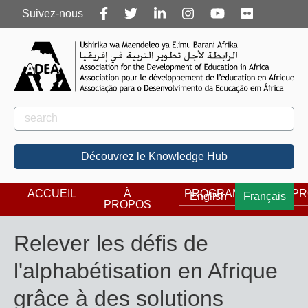
Follow
Suivez-nous
us
Rechercher
Rechercher
Découvrez le Knowledge Hub
ACCUEIL
À
PROGRAMMES
PR
English
Français
PROPOS
Relever les défis de
l'alphabétisation en Afrique
grâce à des solutions