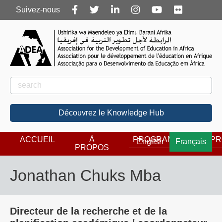
Follow
Suivez-nous
us
Rechercher
Rechercher
Découvrez le Knowledge Hub
ACCUEIL
À
PROGRAMMES
PR
English
Français
PROPOS
Jonathan Chuks Mba
Directeur de la recherche et de la