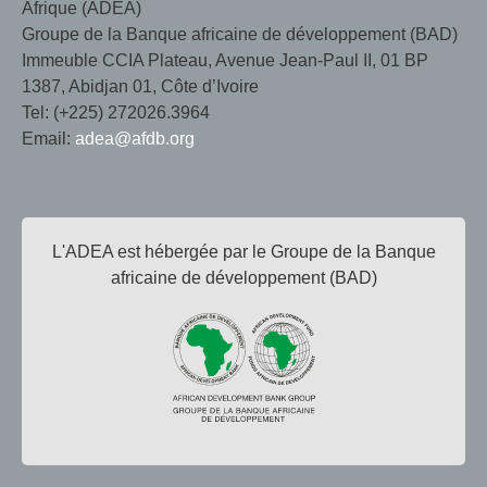
Afrique (ADEA)
Groupe de la Banque africaine de développement (BAD)
Immeuble CCIA Plateau, Avenue Jean-Paul II, 01 BP
1387, Abidjan 01, Côte d’Ivoire
Tel: (+225) 272026.3964
Email:
adea@afdb.org
L'ADEA est hébergée par le Groupe de la Banque
africaine de développement (BAD)