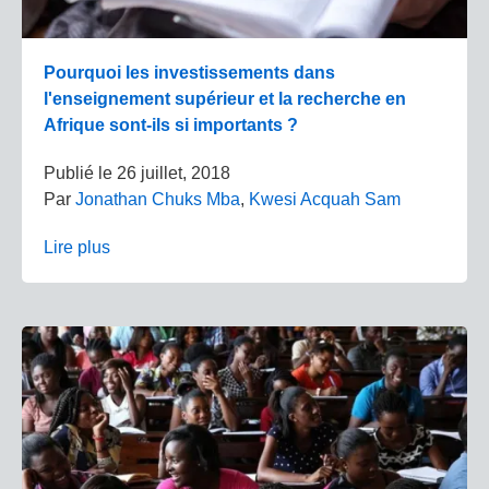
Pourquoi les investissements dans
l'enseignement supérieur et la recherche en
Afrique sont-ils si importants ?
Publié le
26 juillet, 2018
Par
Jonathan Chuks Mba
,
Kwesi Acquah Sam
Lire plus