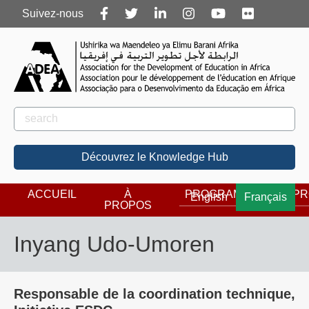
Follow
Suivez-nous
us
Rechercher
Rechercher
Découvrez le Knowledge Hub
ACCUEIL
À
PROGRAMMES
PR
English
Français
PROPOS
Inyang Udo-Umoren
Responsable de la coordination technique,