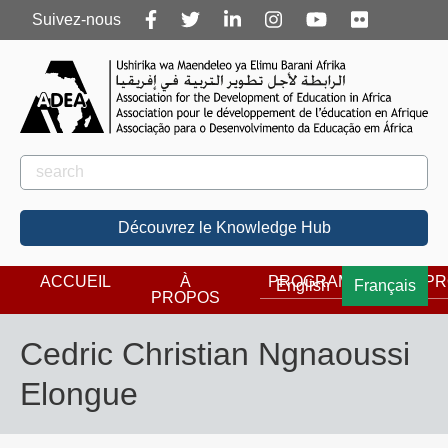
Follow
Suivez-nous
us
Rechercher
Rechercher
Découvrez le Knowledge Hub
ACCUEIL
À
PROGRAMMES
PR
English
Français
PROPOS
Cedric Christian Ngnaoussi
Elongue