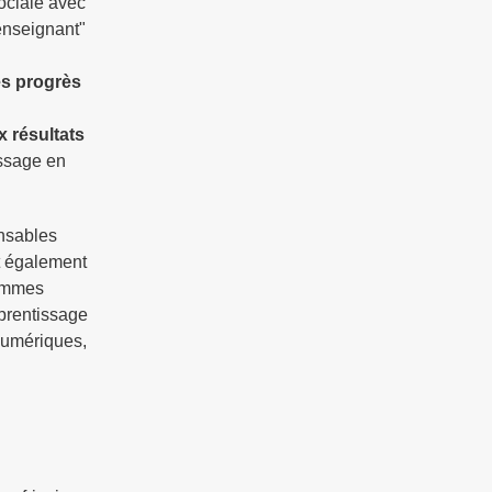
sociale avec
enseignant"
es progrès
x résultats
issage en
onsables
nt également
rammes
pprentissage
numériques,