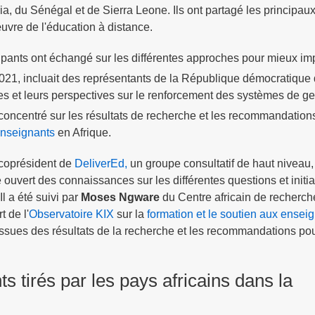
 du Sénégal et de Sierra Leone. Ils ont partagé les principaux
uvre de l'éducation à distance.
ticipants ont échangé sur les différentes approches pour mieux i
021, incluait des représentants de la République démocratiqu
ces et leurs perspectives sur le renforcement des systèmes de g
t concentré sur les résultats de recherche et les recommandation
 enseignants
en Afrique.
 coprésident de
DeliverEd,
un groupe consultatif de haut niveau,
ouvert des connaissances sur les différentes questions et initia
l a été suivi par
Moses Ngware
du Centre africain de recherche
 de l'
Observatoire KIX
sur la
formation et le soutien aux ensei
ssues des résultats de la recherche et les recommandations pou
 tirés par les pays africains dans la