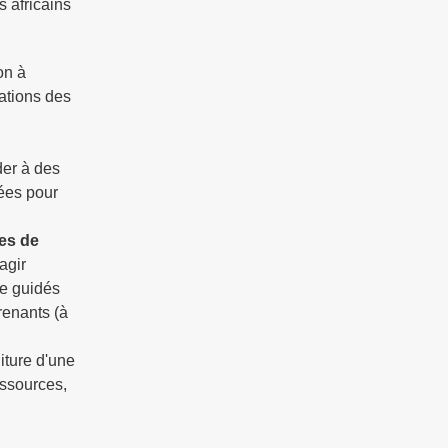
 africains
on à
ations des
der à des
tées pour
les de
'agir
ge guidés
renants (à
iture d'une
essources,