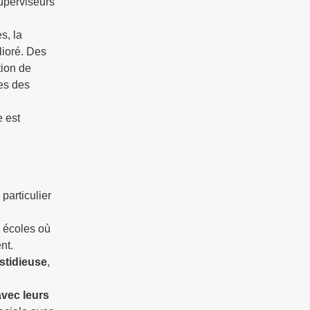
uperviseurs
s, la
lioré. Des
tion de
ces des
e est
 particulier
s écoles où
nt.
stidieuse
,
avec leurs