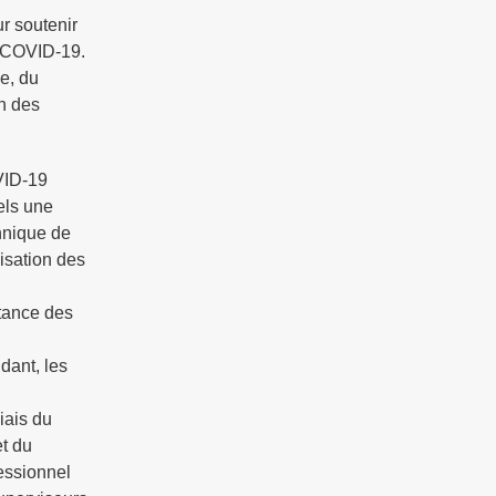
ur soutenir
e COVID-19.
e, du
n des
VID-19
els une
chnique de
isation des
stance des
dant, les
iais du
et du
essionnel