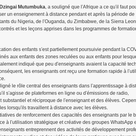
. Dzingai Mutumbuka
, a souligné que l'Afrique a ce qu'il faut po
enser un enseignement à distance pendant et après la période d
entants du Nigeria, de l'Ouganda, du Zimbabwe, de la Sierra Leon
contrés et les leçons apprises dans les programmes de formatio
cation des enfants s'est partiellement poursuivie pendant la CO
tinés aux enfants des zones reculées ou aux enfants pour lesqu
 également indiqué que peu d'enseignants avaient la capacité te
nséquent, les enseignants ont reçu une formation rapide à l'util
ce.
ligné le rôle central des enseignants dans l'apprentissage à di
u'il s'agisse de plateformes en ligne ou d'émissions de radio,
substantiel et réciproque de l'enseignant et des élèves. Cepen
s lorsqu'ils travaillent à distance avec les élèves.
tiatives de renforcement des capacités des enseignants par le b
ce à l'utilisation stratégique et créative des groupes WhatsApp 
enseignants entreprennent des activités de développement prof