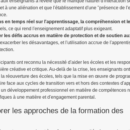
en aux enseignants a révélé que le manque naturel d'interaction 
 à une aliénation et que l'établissement d'une "présence de l'
nce.
s en temps réel sur l'apprentissage, la compréhension et l
ls, ce qui rend l'enseignement adaptatif plus exigeant.
r les défis accrus en matière de protection et de soutien au
xacerber les désavantages, et l'utilisation accrue de l'apprent
ection.
icipants ont reconnu la nécessité d'aider les écoles et les resp
ère créative et critique. Au-delà de la crise, les enseignants o
à la réouverture des écoles, tels que la mise en œuvre de prog
re face aux cycles de transition vers et hors des contextes d'a
ser un développement professionnel en matière de compétences 
fiques à une matière et d'engagement parental.
rer les approches de la formation des