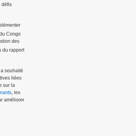
 défis
mplémenter
e du Congo
estion des
s du rapport
 a souhaité
tives liées
 sur la
gnants
, les
r améliorer