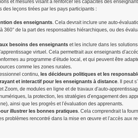
ons et mesures visant à renforcer les capacités des enseignants
 des leçons tirées par les pays participants :
ention des enseignants
. Cela devrait inclure une auto-évaluati
 à 360° de la part des responsables hiérarchiques, ou des évalu
 aux besoins des enseignants
et les inclure dans les solutions
'apprentissage virtuel. Cela permettrait aux enseignants d'accé
 conformes au programme d'étude local, et qui peuvent être adap
sources comme les zones rurales.
ssionnel continu,
les décideurs politiques et les responsab
ayant et interactif pour les enseignants à distance
. Il peut s
 et Zoom, de modules en ligne et de travaux d'auto-apprentissa
 numériques, la protection, les stratégies d'engagement des app
igne), ainsi que les progrès et l'évaluation des apprenants.
ur illustrer les bonnes pratiques
. Cela comprendrait la fourn
 les problèmes rencontré dans la mise en œuvre et l'accès aux r