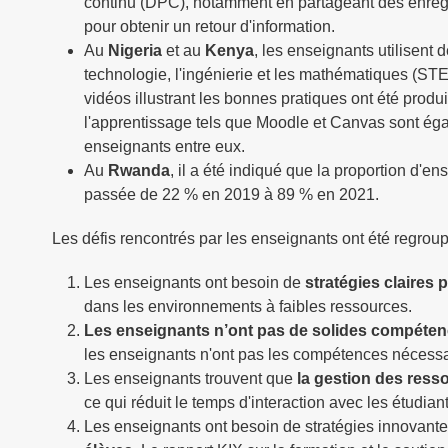
continu (DPC), notamment en partageant des enregi
pour obtenir un retour d'information.
Au
Nigeria
et au
Kenya
, les enseignants utilisent
technologie, l'ingénierie et les mathématiques (ST
vidéos illustrant les bonnes pratiques ont été prod
l'apprentissage tels que Moodle et Canvas sont égal
enseignants entre eux.
Au
Rwanda
, il a été indiqué que la proportion d
passée de 22 % en 2019 à 89 % en 2021.
Les défis rencontrés par les enseignants ont été regrou
Les enseignants ont besoin de
stratégies claires
dans les environnements à faibles ressources.
Les enseignants n’ont pas de solides compéte
les enseignants n'ont pas les compétences nécessai
Les enseignants trouvent que
la gestion des ress
ce qui réduit le temps d'interaction avec les étudiant
Les enseignants ont besoin de stratégies innovante