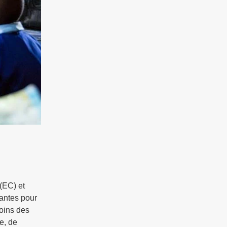
(EC) et
antes pour
soins des
e, de