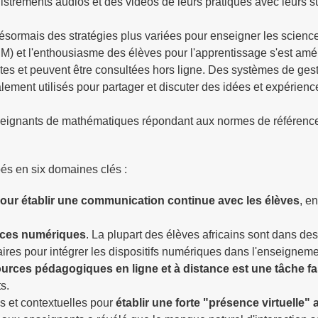
strements audios et des vidéos de leurs pratiques avec leurs s
 désormais des stratégies plus variées pour enseigner les science
EM) et l'enthousiasme des élèves pour l'apprentissage s'est amé
uites et peuvent être consultées hors ligne. Des systèmes de ges
ement utilisés pour partager et discuter des idées et expérien
'enseignants de mathématiques répondant aux normes de référenc
pés en six domaines clés :
 pour établir une communication continue avec les élèves
, en
nces numériques
. La plupart des élèves africains sont dans de
res pour intégrer les dispositifs numériques dans l'enseigneme
ources pédagogiques en ligne et à distance est une tâche fa
s.
s et contextuelles pour
établir une forte "présence virtuelle" 