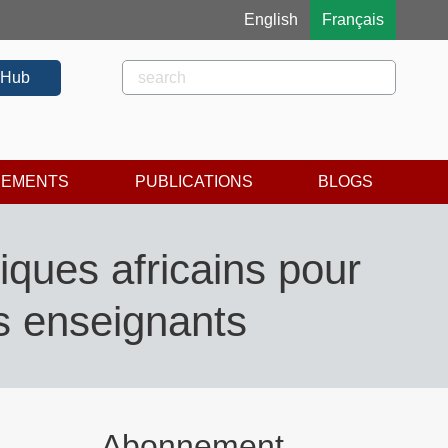
English
Français
Rechercher
Rechercher
 Hub
NEMENTS
PUBLICATIONS
BLOGS
iques africains pour
s enseignants
Abonnement