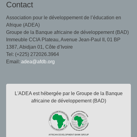
Contact
Association pour le développement de l’éducation en
Afrique (ADEA)
Groupe de la Banque africaine de développement (BAD)
Immeuble CCIA Plateau, Avenue Jean-Paul II, 01 BP
1387, Abidjan 01, Côte d’Ivoire
Tel: (+225) 272026.3964
Email:
adea@afdb.org
L'ADEA est hébergée par le Groupe de la Banque
africaine de développement (BAD)