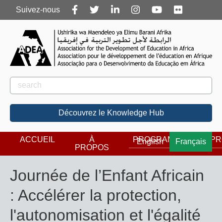
Follow
Suivez-nous
us
Rechercher
Rechercher
Découvrez le Knowledge Hub
ACCUEIL
À
PROGRAMMES
PR
English
Français
PROPOS
Journée de l’Enfant Africain
: Accélérer la protection,
l'autonomisation et l'égalité