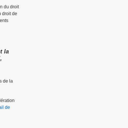
n du droit
 droit de
rents
t la
,
s de la
dération
il de