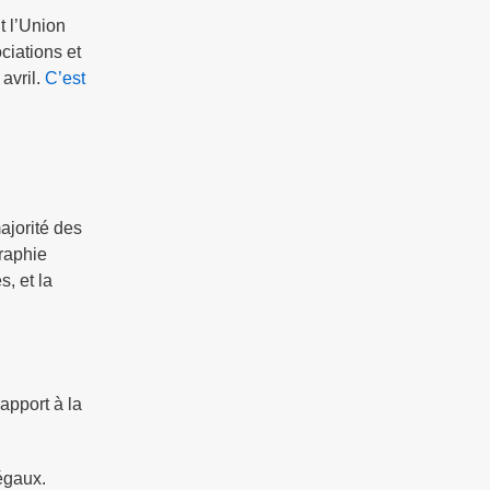
t l’Union
ciations et
avril.
C’est
ajorité des
graphie
s, et la
rapport à la
égaux.