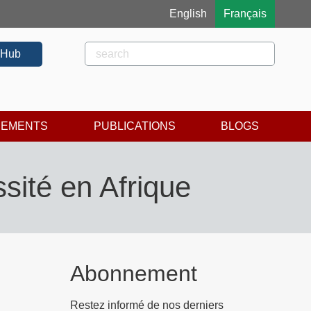
English
Français
Rechercher
Rechercher
 Hub
NEMENTS
PUBLICATIONS
BLOGS
sité en Afrique
Abonnement
Restez informé de nos derniers