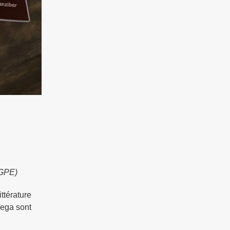
 (GPE)
ttérature
Vega sont