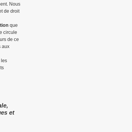
ient. Nous
t de droit
tion
que
e circule
eurs de ce
s aux
 les
ts
ale,
ues et