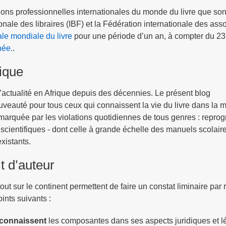
ons professionnelles internationales du monde du livre que son
onale des libraires (IBF) et la Fédération internationale des asso
ale mondiale du livre
pour une période d’un an, à compter du 23 
née.
.
rique
’actualité en Afrique depuis des décennies. Le présent blog
veauté pour tous ceux qui connaissent la vie du livre dans la m
t marquée par les violations quotidiennes de tous genres : repro
 scientifiques - dont celle à grande échelle des manuels scolaire
xistants.
it d’auteur
ut sur le continent permettent de faire un constat liminaire par 
ints suivants :
 connaissent
les composantes dans ses aspects juridiques et l