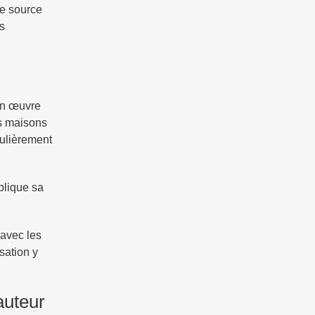
le source
s
 en œuvre
es maisons
culièrement
plique sa
 avec les
sation y
auteur