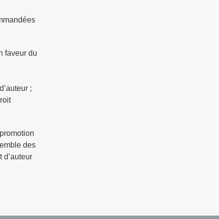
ecommandées
en faveur du
d’auteur ;
roit
 promotion
nsemble des
t d’auteur