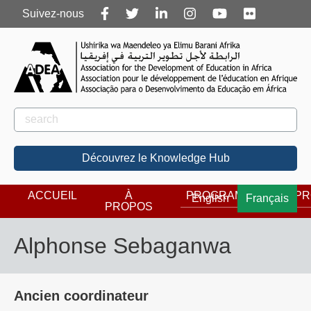
Follow
Suivez-nous
us
Rechercher
Rechercher
Découvrez le Knowledge Hub
ACCUEIL
À
PROGRAMMES
PR
English
Français
PROPOS
Alphonse Sebaganwa
Ancien coordinateur