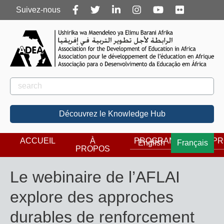
Follow
Suivez-nous
us
Rechercher
Rechercher
Découvrez le Knowledge Hub
ACCUEIL
À
PROGRAMMES
PR
English
Français
PROPOS
Le webinaire de l’AFLAI
explore des approches
durables de renforcement