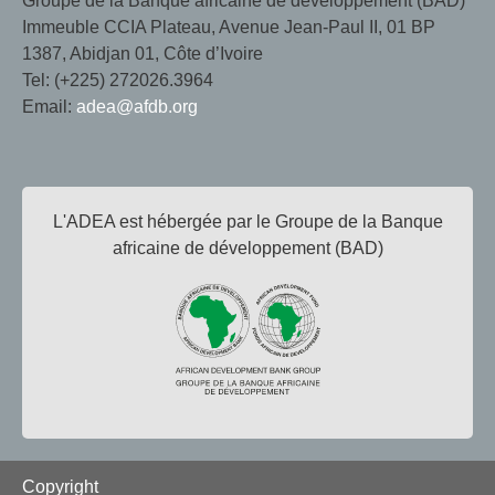
Groupe de la Banque africaine de développement (BAD)
Immeuble CCIA Plateau, Avenue Jean-Paul II, 01 BP
1387, Abidjan 01, Côte d’Ivoire
Tel: (+225) 272026.3964
Email:
adea@afdb.org
L'ADEA est hébergée par le Groupe de la Banque
africaine de développement (BAD)
Footer
Copyright