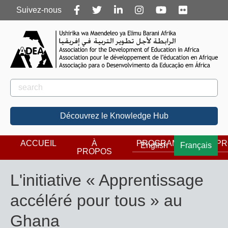
Follow
Suivez-nous
us
Rechercher
Rechercher
Découvrez le Knowledge Hub
ACCUEIL
À
PROGRAMMES
PR
English
Français
PROPOS
L'initiative « Apprentissage
accéléré pour tous » au
Ghana