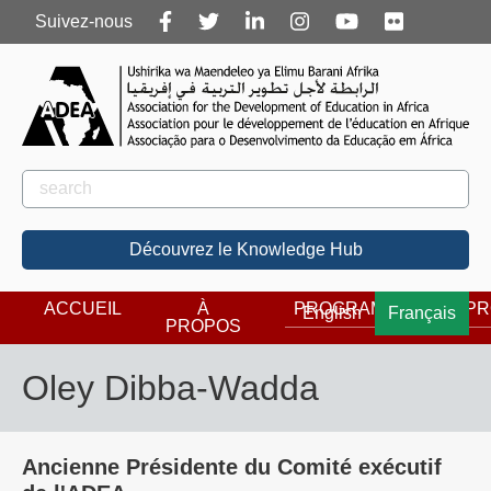
Follow
Suivez-nous
us
Rechercher
Rechercher
Découvrez le Knowledge Hub
ACCUEIL
À
PROGRAMMES
PR
English
Français
PROPOS
Oley Dibba-Wadda
Ancienne Présidente du Comité exécutif