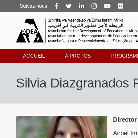
Follow
Suivez-nous
us
ACCUEIL
À PROPOS
PROGRAM
Silvia Diazgranados 
Director
Airbel I