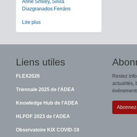
Anne Smiley
,
Silvia
Diazgranados Ferráns
Lire plus
Liens utiles
Abon
FLEX2026
Restez inf
actualités,
Triennale 2025 de l'ADEA
événements,
Knowledge Hub de l'ADEA
Abonnez
HLPDF 2023 de l'ADEA
Observatoire KIX COVID-19