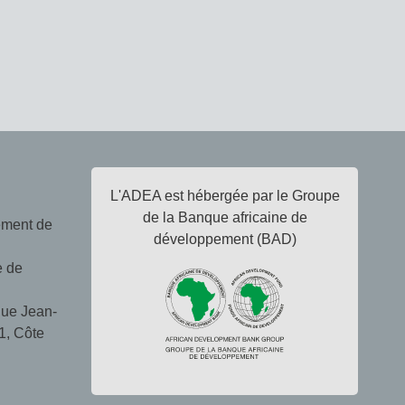
L'ADEA est hébergée par le Groupe
de la Banque africaine de
ement de
développement (BAD)
e de
ue Jean-
1, Côte