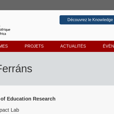
Découvrez le Knowledge
MES
PROJETS
ACTUALITÉS
ÉVÈ
Ferráns
 of Education Research
mpact Lab