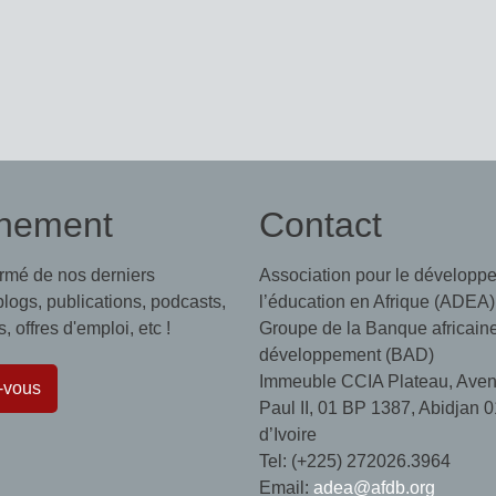
nement
Contact
ormé de nos derniers
Association pour le développ
 blogs, publications, podcasts,
l’éducation en Afrique (ADEA)
 offres d'emploi, etc !
Groupe de la Banque africain
développement (BAD)
Immeuble CCIA Plateau, Aven
-vous
Paul II, 01 BP 1387, Abidjan 0
d’Ivoire
Tel: (+225) 272026.3964
Email:
adea@afdb.org