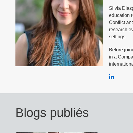
Silvia Diaz
education r
Conflict an
research ev
settings.
Before join
in a Compar
internation
Blogs publiés