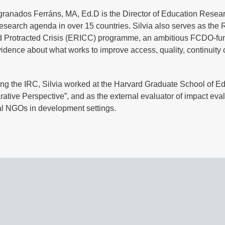
granados Ferráns, MA, Ed.D is the Director of Education Researc
esearch agenda in over 15 countries. Silvia also serves as the
d Protracted Crisis (ERICC) programme, an ambitious FCDO-funde
idence about what works to improve access, quality, continuity of
ing the IRC, Silvia worked at the Harvard Graduate School of Ed
ative Perspective”, and as the external evaluator of impact ev
al NGOs in development settings.