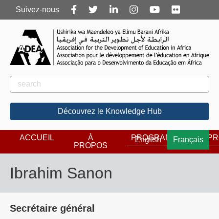
Follow
Suivez-nous
us
Rechercher
Rechercher
Découvrez le Knowledge Hub
ACCUEIL
À
PROGRAMMES
PR
English
Français
PROPOS
Ibrahim Sanon
Secrétaire général