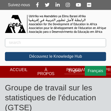
Follow
Suivez-nous
us
Rechercher
Rechercher
Découvrez le Knowledge Hub
ACCUEIL
À
PROGRAMMES
PR
English
Français
PROPOS
Groupe de travail sur les
statistiques de l'éducation
(GTSE)