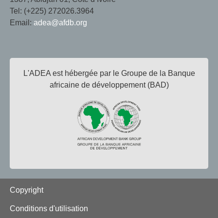
Tel: (+225) 272026.3964
Email:
adea@afdb.org
L'ADEA est hébergée par le Groupe de la Banque
africaine de développement (BAD)
Footer
Copyright
Conditions d'utilisation