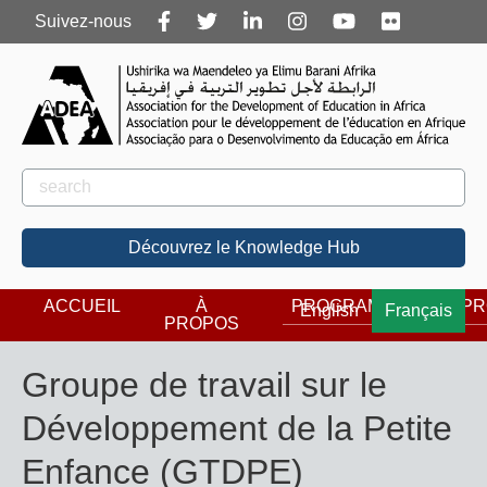
Follow
Suivez-nous
us
Rechercher
Rechercher
Découvrez le Knowledge Hub
ACCUEIL
À
PROGRAMMES
PR
English
Français
PROPOS
Groupe de travail sur le
Développement de la Petite
Enfance (GTDPE)