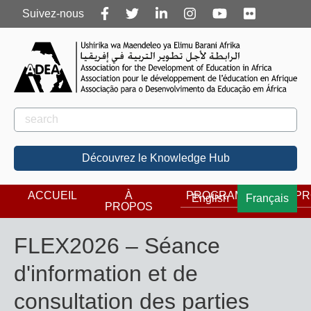
Follow
Suivez-nous
us
Rechercher
Rechercher
Découvrez le Knowledge Hub
ACCUEIL
À
PROGRAMMES
PR
English
Français
PROPOS
FLEX2026 – Séance
d'information et de
consultation des parties