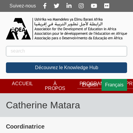
Follow
Suivez-nous
us
Rechercher
Rechercher
Découvrez le Knowledge Hub
ACCUEIL
À
PROGRAMMES
PR
English
Français
PROPOS
Catherine Matara
Coordinatrice