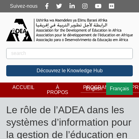
Follow
Suivez-nous
us
Rechercher
Rechercher
Découvrez le Knowledge Hub
ACCUEIL
À
PROGRAMMES
PR
English
Français
PROPOS
Le rôle de l’ADEA dans les
systèmes d’information pour
la gestion de l’éducation en