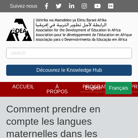
Follow
Suivez-nous
us
Rechercher
Rechercher
Découvrez le Knowledge Hub
ACCUEIL
À
PROGRAMMES
PR
English
Français
PROPOS
Comment prendre en
compte les langues
maternelles dans les