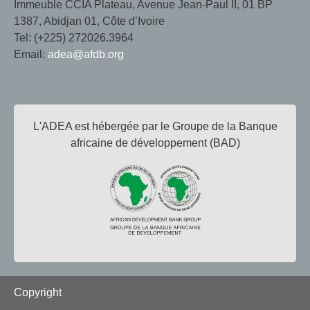
Immeuble CCIA Plateau, Avenue Jean-Paul II, 01 BP
1387, Abidjan 01, Côte d’Ivoire
Tel: (+225) 272026.3964
Email:
adea@afdb.org
L'ADEA est hébergée par le Groupe de la Banque
africaine de développement (BAD)
Footer
Copyright