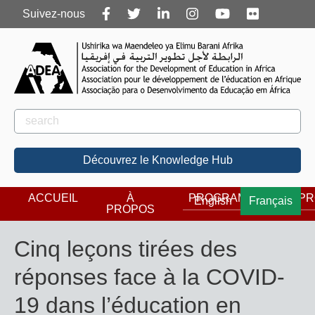
Follow
Suivez-nous
us
Rechercher
Rechercher
Découvrez le Knowledge Hub
ACCUEIL
À
PROGRAMMES
PR
English
Français
PROPOS
Cinq leçons tirées des
réponses face à la COVID-
19 dans l’éducation en