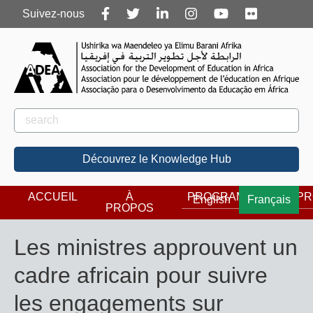
Follow
Suivez-nous
us
Rechercher
Rechercher
Découvrez le Knowledge Hub
ACCUEIL
À
PROGRAMMES
PR
English
Français
PROPOS
Les ministres approuvent un
cadre africain pour suivre
les engagements sur