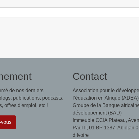
nement
Contact
ormé de nos derniers
Association pour le développ
 blogs, publications, podcasts,
l’éducation en Afrique (ADEA)
 offres d'emploi, etc !
Groupe de la Banque africain
développement (BAD)
Immeuble CCIA Plateau, Aven
-vous
Paul II, 01 BP 1387, Abidjan 0
d’Ivoire