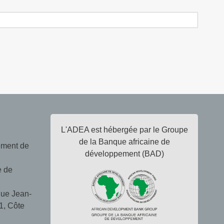
L'ADEA est hébergée par le Groupe
de la Banque africaine de
ement de
développement (BAD)
e de
ue Jean-
1, Côte